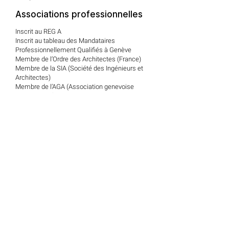
Associations professionnelles
Inscrit au REG A
Inscrit au tableau des Mandataires
Professionnellement Qualifiés à Genève
Membre de l’Ordre des Architectes (France)
Membre de la SIA (Société des Ingénieurs et
Architectes)
Membre de l’AGA (Association genevoise
d’Architectes)
Expert agréé auprès des tribunaux
Expert agrée auprès de différents
établissements bancaires et assurances
Prix de l’Immobilier 2018 Résidentiel - Utilité
Publique pour la FONDATION PATINO
Activités secondaires
Membre du Conseil municipal de la Ville de
Genève (1987 – 1997)
Membre du comité de gestion de la CPEG
(Caisse de pension du personnel de l’Etat
Membre du comité de l’asso-
ciation Clair-Bois à Genève