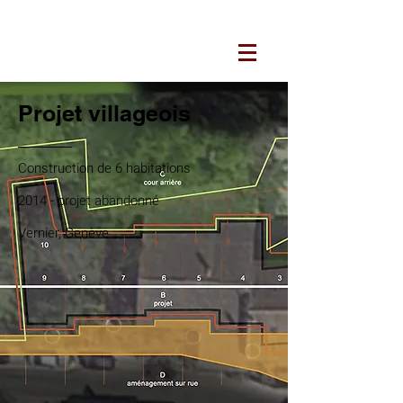
ARCHITECTURES JUCKER
Projet villageois
Construction de 6 habitations
2014 - projet abandonné
Vernier, Genève