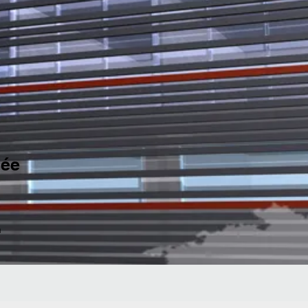
dée
n