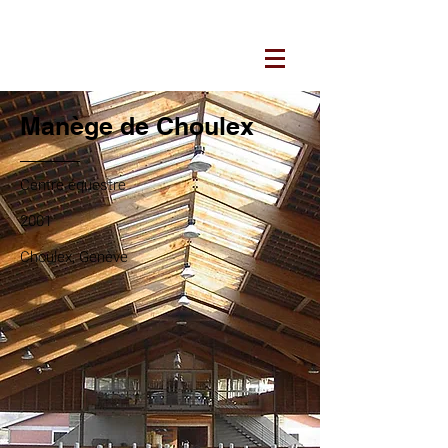
ARCHITECTURES JUCKER
Manège de Choulex
Centre équestre
2001
Choulex, Genève